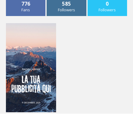
776
585
0
Episodio 1
Fans
Followers
Followers
Feb 16, 2025 • 1:02
Lorem Ipsum is simply dummy text of the printing and typesetting industry. Lorem Ipsum has been the industry’s standard dummy text ever since the 1500s, when an unknown printer took a galley of type and scrambled it to make a type specimen book. It has survived not only five centuries, but…
Live - Diretta
Feb 16, 2025 •
Sintonizzati sui 100 MHz o cercaci sulla DAB per ascoltarci in tutto il territorio del Trentino. Con anni di esperienza, siamo pronti a portarti nel cuore delle Dolomiti e delle vallate ladine. Scopri la nostra programmazione e vivi la magia della nostra radio.